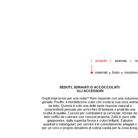
|
__
prodotti
__
|
__
azienda
__
|
__
re
materiali
_
_
futon
_
_
morpheo
SEDUTI, SDRAIATI O ACCOCCOLATI:
GLI ACCESSORI
Ospiti improvvisi per una notte? Rem risponde con una soluzion
geniale: Pouffo: il morbidissmo cubo che svela la sua vera anima
da letto. Questa è solo una delle tante risposte naturali e
sorprendenti pensate per arricchire di fantasia e praticità una
scelta di qualità. Cuscini per combattere la cervicale, testate da
letto soffici da colorare con i tessuti proposti, Zafù in puro stile
giapponese, dalla superba forma e colori brillanti, Zabuton
quadrati o rettangolari, per servire il tè comodamente adagiati o
per un vero e proprio desiderio di sobria vanità per la zona living.