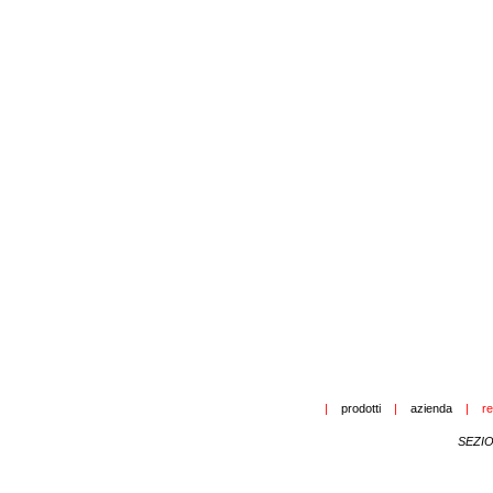
|
__
prodotti
__
|
__
azienda
__
|
__
re
SEZI